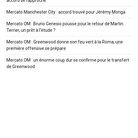
accord se rapproche
Mercato Manchester City : accord trouvé pour Jérémy Monga
Mercato OM : Bruno Genesio pousse pour le retour de Martin
Terrier, un prêt à l’étude ?
Mercato OM : Greenwood donne son feu vert à la Roma, une
première offensive se prépare
Mercato OM : un énorme coup dur se confirme pour le transfert
de Greenwood
Mercato OM : le retour inattendu d’Angel Gomes redistribue les
cartes
Mercato OM : Naples, Barça et Atlético veulent Greenwood
OM : Mason Greenwood vers un départ record cet été ?
Billets FBBP01 – OM : la préfecture bloque la vente en ligne et
crée un rush inédit