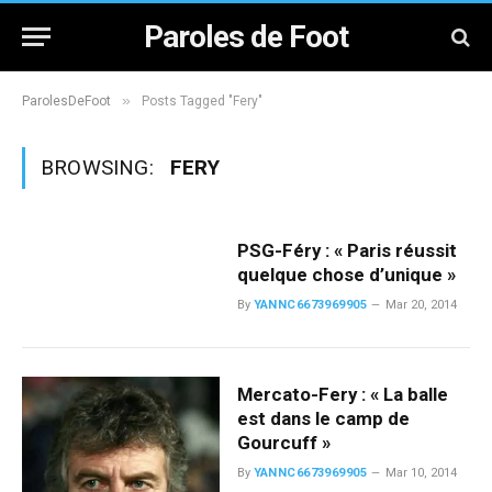
Paroles de Foot
»
ParolesDeFoot
Posts Tagged "Fery"
BROWSING:
FERY
PSG-Féry : « Paris réussit
quelque chose d’unique »
By
YANNC6673969905
Mar 20, 2014
Mercato-Fery : « La balle
est dans le camp de
Gourcuff »
By
YANNC6673969905
Mar 10, 2014