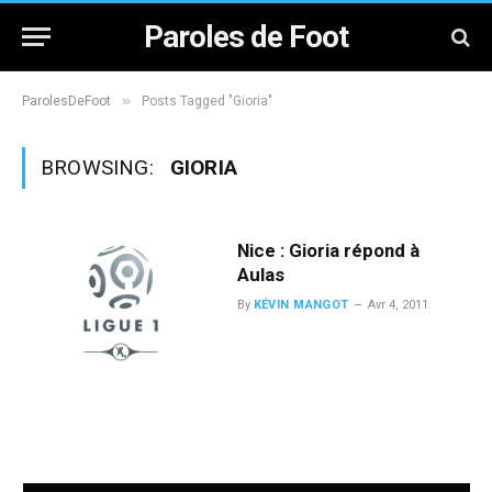
Paroles de Foot
»
ParolesDeFoot
Posts Tagged "Gioria"
BROWSING:
GIORIA
Nice : Gioria répond à
Aulas
By
KÉVIN MANGOT
Avr 4, 2011