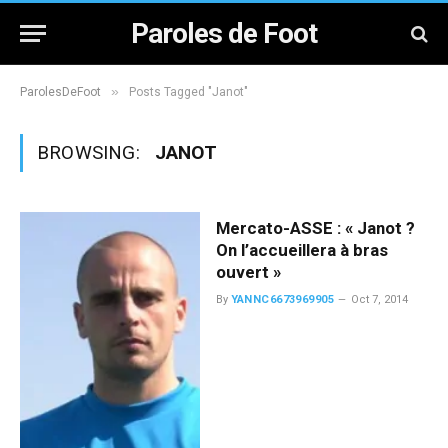
Paroles de Foot
»
ParolesDeFoot
Posts Tagged "Janot"
BROWSING:
JANOT
Mercato-ASSE : « Janot ?
On l’accueillera à bras
ouvert »
By
YANNC6673969905
Oct 7, 2014