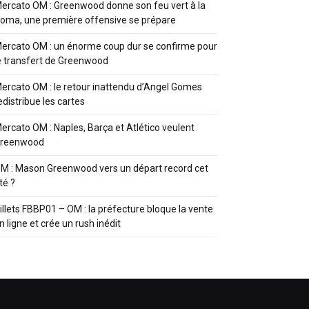
ercato OM : Greenwood donne son feu vert à la
oma, une première offensive se prépare
ercato OM : un énorme coup dur se confirme pour
e transfert de Greenwood
ercato OM : le retour inattendu d’Angel Gomes
edistribue les cartes
ercato OM : Naples, Barça et Atlético veulent
reenwood
M : Mason Greenwood vers un départ record cet
té ?
illets FBBP01 – OM : la préfecture bloque la vente
n ligne et crée un rush inédit