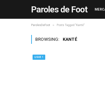
Paroles de Foot
MERC
»
ParolesDeFoot
Posts Tagged "Kanté"
BROWSING:
KANTÉ
LIGUE 1