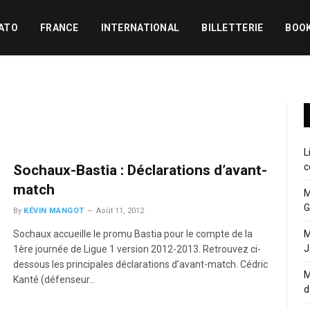
ATO
FRANCE
INTERNATIONAL
BILLETTERIE
BOO
L
c
Sochaux-Bastia : Déclarations d’avant-
match
M
G
By
KÉVIN MANGOT
Août 11, 2012
Sochaux accueille le promu Bastia pour le compte de la
M
J
1ère journée de Ligue 1 version 2012-2013. Retrouvez ci-
dessous les principales déclarations d’avant-match. Cédric
M
Kanté (défenseur…
d