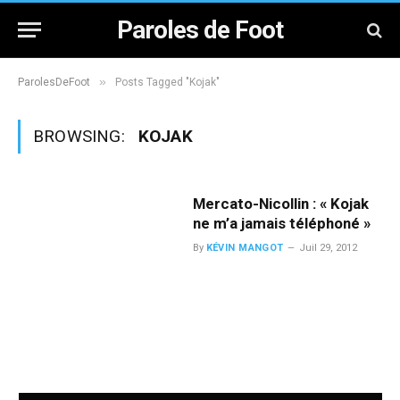
Paroles de Foot
»
ParolesDeFoot
Posts Tagged "Kojak"
BROWSING:
KOJAK
Mercato-Nicollin : « Kojak
ne m’a jamais téléphoné »
By
KÉVIN MANGOT
Juil 29, 2012