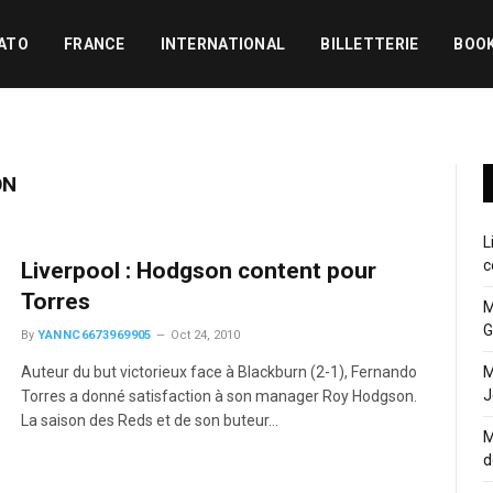
ATO
FRANCE
INTERNATIONAL
BILLETTERIE
BOO
ON
L
c
Liverpool : Hodgson content pour
Torres
M
G
By
YANNC6673969905
Oct 24, 2010
Auteur du but victorieux face à Blackburn (2-1), Fernando
M
J
Torres a donné satisfaction à son manager Roy Hodgson.
La saison des Reds et de son buteur…
M
d