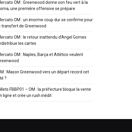
ercato OM : Greenwood donne son feu vert à la
oma, une première offensive se prépare
ercato OM : un énorme coup dur se confirme pour
e transfert de Greenwood
ercato OM : le retour inattendu d’Angel Gomes
edistribue les cartes
ercato OM : Naples, Barça et Atlético veulent
reenwood
M : Mason Greenwood vers un départ record cet
té ?
illets FBBP01 – OM : la préfecture bloque la vente
n ligne et crée un rush inédit