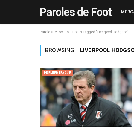
Paroles de Foot
MERC
»
ParolesDeFoot
Posts Tagged "Liverpool Hodgson"
BROWSING:
LIVERPOOL HODGS
PREMIER LEAGUE