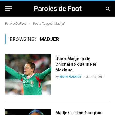
Paroles de Foot
»
ParolesDeFoot
Posts Tagged "Madjer"
BROWSING:
MADJER
Une « Madjer » de
Chicharito qualifie le
Mexique
By
KÉVIN MANGOT
Juin 19, 2011
Madjer : « il ne faut pas