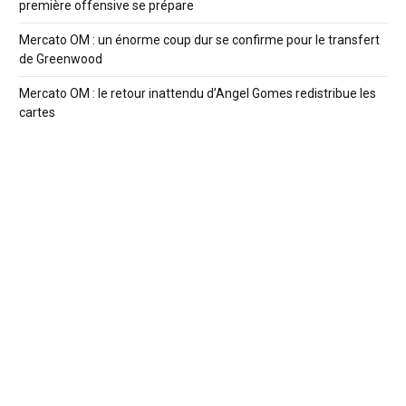
première offensive se prépare
Mercato OM : un énorme coup dur se confirme pour le transfert
de Greenwood
Mercato OM : le retour inattendu d’Angel Gomes redistribue les
cartes
Mercato OM : Naples, Barça et Atlético veulent Greenwood
OM : Mason Greenwood vers un départ record cet été ?
Billets FBBP01 – OM : la préfecture bloque la vente en ligne et
crée un rush inédit
A Propos