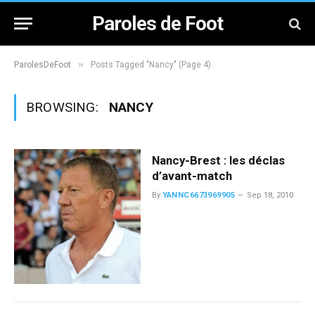
Paroles de Foot
»
ParolesDeFoot
Posts Tagged "Nancy" (Page 4)
BROWSING:
NANCY
Nancy-Brest : les déclas
d’avant-match
By
YANNC6673969905
Sep 18, 2010