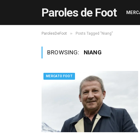
Paroles de Foot
MERC
»
ParolesDeFoot
Posts Tagged "Niang"
BROWSING:
NIANG
MERCATO FOOT