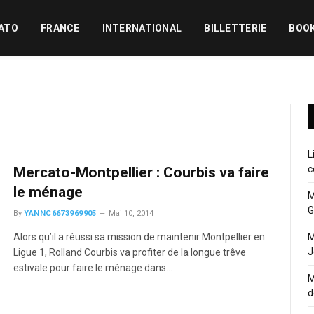
ATO
FRANCE
INTERNATIONAL
BILLETTERIE
BOO
L
c
Mercato-Montpellier : Courbis va faire
le ménage
M
G
By
YANNC6673969905
Mai 10, 2014
Alors qu’il a réussi sa mission de maintenir Montpellier en
M
J
Ligue 1, Rolland Courbis va profiter de la longue trêve
estivale pour faire le ménage dans…
M
d