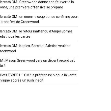
ercato OM : Greenwood donne son feu vert à la
oma, une première offensive se prépare
ercato OM : un énorme coup dur se confirme pour
e transfert de Greenwood
ercato OM : le retour inattendu d’Angel Gomes
edistribue les cartes
ercato OM : Naples, Barça et Atlético veulent
reenwood
M : Mason Greenwood vers un départ record cet
té ?
illets FBBP01 – OM : la préfecture bloque la vente
n ligne et crée un rush inédit