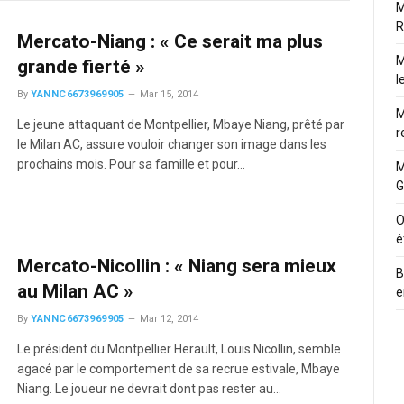
M
R
Mercato-Niang : « Ce serait ma plus
M
grande fierté »
l
By
YANNC6673969905
Mar 15, 2014
M
Le jeune attaquant de Montpellier, Mbaye Niang, prêté par
r
le Milan AC, assure vouloir changer son image dans les
prochains mois. Pour sa famille et pour…
M
G
O
é
Mercato-Nicollin : « Niang sera mieux
B
au Milan AC »
e
By
YANNC6673969905
Mar 12, 2014
Le président du Montpellier Herault, Louis Nicollin, semble
agacé par le comportement de sa recrue estivale, Mbaye
Niang. Le joueur ne devrait dont pas rester au…