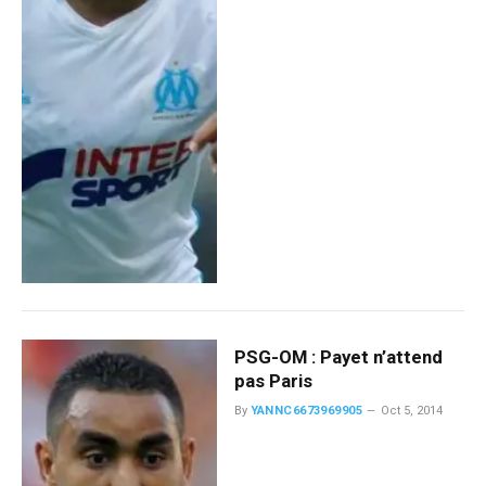
PSG-OM : Payet n’attend
pas Paris
By
YANNC6673969905
Oct 5, 2014