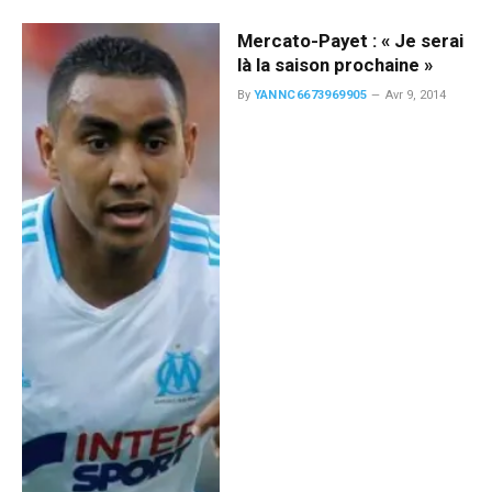
Mercato-Payet : « Je serai
là la saison prochaine »
By
YANNC6673969905
Avr 9, 2014