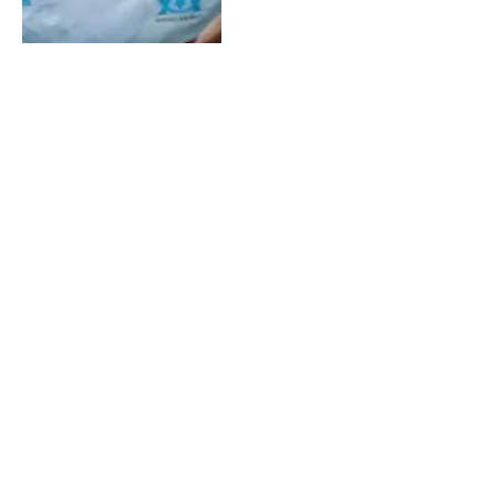
OM-Payet : « Pas focaliser
sur mes stats »
By
YANNC6673969905
Fév 15, 2014