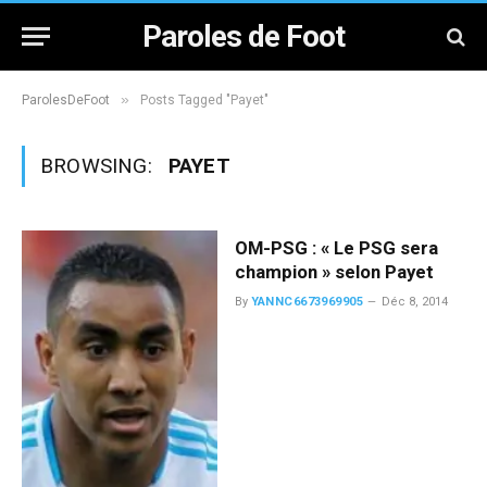
Paroles de Foot
»
ParolesDeFoot
Posts Tagged "Payet"
BROWSING:
PAYET
OM-PSG : « Le PSG sera
champion » selon Payet
By
YANNC6673969905
Déc 8, 2014