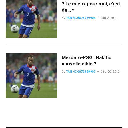
? Le mieux pour moi, c’est
de… »
By
YANNC6673969905
Jan 2, 2014
Mercato-PSG : Rakitic
nouvelle cible ?
By
YANNC6673969905
Déc 30, 2013