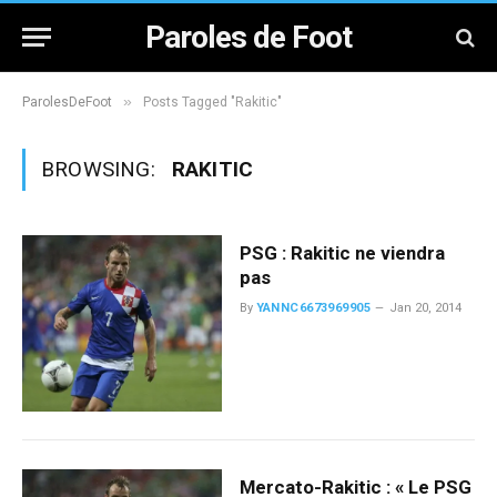
Paroles de Foot
»
ParolesDeFoot
Posts Tagged "Rakitic"
BROWSING:
RAKITIC
PSG : Rakitic ne viendra
pas
By
YANNC6673969905
Jan 20, 2014
Mercato-Rakitic : « Le PSG