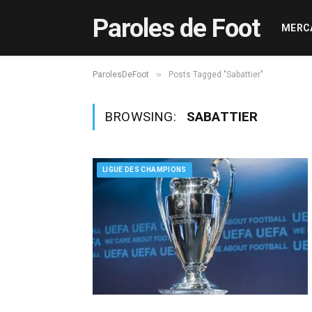
Paroles de Foot
MERC
»
ParolesDeFoot
Posts Tagged "Sabattier"
BROWSING:
SABATTIER
LIGUE DES CHAMPIONS