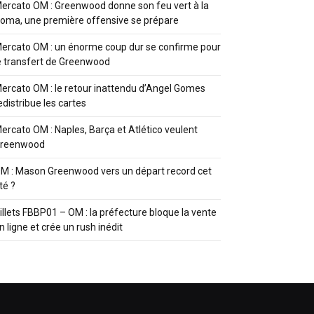
ercato OM : Greenwood donne son feu vert à la
oma, une première offensive se prépare
ercato OM : un énorme coup dur se confirme pour
e transfert de Greenwood
ercato OM : le retour inattendu d’Angel Gomes
edistribue les cartes
ercato OM : Naples, Barça et Atlético veulent
reenwood
M : Mason Greenwood vers un départ record cet
té ?
illets FBBP01 – OM : la préfecture bloque la vente
n ligne et crée un rush inédit