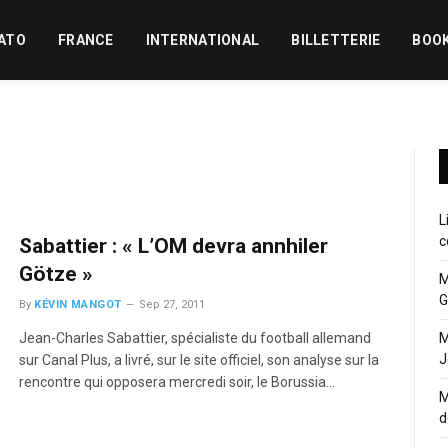
ATO
FRANCE
INTERNATIONAL
BILLETTERIE
BOO
L
c
Sabattier : « L’OM devra annhiler
Götze »
M
G
By
KÉVIN MANGOT
Sep 27, 2011
Jean-Charles Sabattier, spécialiste du football allemand
M
J
sur Canal Plus, a livré, sur le site officiel, son analyse sur la
rencontre qui opposera mercredi soir, le Borussia…
M
d