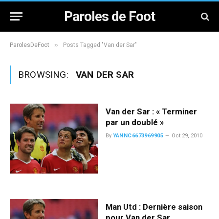
Paroles de Foot
»
ParolesDeFoot
Posts Tagged "Van der Sar"
BROWSING:
VAN DER SAR
Van der Sar : « Terminer
par un doublé »
By
YANNC6673969905
Oct 29, 2010
Man Utd : Dernière saison
pour Van der Sar