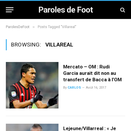
Paroles de Foot
»
ParolesDeFoot
Posts Tagged "Villareal"
BROWSING:
VILLAREAL
Mercato – OM : Rudi
Garcia aurait dit non au
transfert de Bacca à l’OM
By
CARLOS
Août 16, 2017
Lejeune/Villarreal : « Je