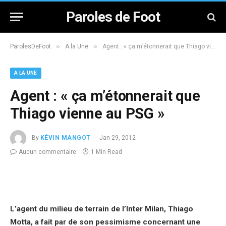
Paroles de Foot
»
»
ParolesDeFoot
A la Une
Agent : « ça m’étonnerait que Thiago vienne au PSG »
A LA UNE
Agent : « ça m’étonnerait que
Thiago vienne au PSG »
By
KÉVIN MANGOT
Jan 29, 2012
Aucun commentaire
1 Min Read
L’agent du milieu de terrain de l’Inter Milan, Thiago
Motta, a fait par de son pessimisme concernant une