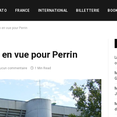
ATO
FRANCE
INTERNATIONAL
BILLETTERIE
BOO
 en vue pour Perrin
 en vue pour Perrin
L
c
ucun commentaire
1 Min Read
M
G
M
J
M
d