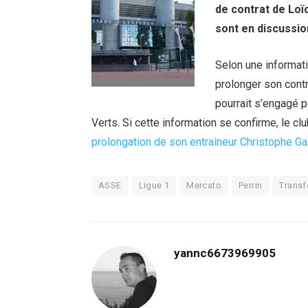
de contrat de Loïc
sont en discussi
Selon une informat
prolonger son contr
pourrait s’engagé 
Verts. Si cette information se confirme, le c
prolongation de son entraîneur Christophe Gal
ASSE
Ligue 1
Mercato
Perrin
Transf
yannc6673969905