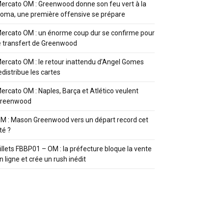
ercato OM : Greenwood donne son feu vert à la
oma, une première offensive se prépare
ercato OM : un énorme coup dur se confirme pour
e transfert de Greenwood
ercato OM : le retour inattendu d’Angel Gomes
edistribue les cartes
ercato OM : Naples, Barça et Atlético veulent
reenwood
M : Mason Greenwood vers un départ record cet
té ?
illets FBBP01 – OM : la préfecture bloque la vente
n ligne et crée un rush inédit