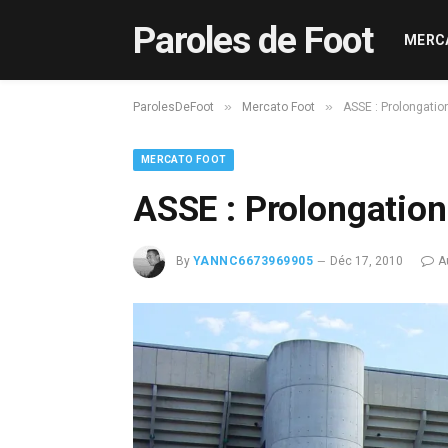
Paroles de Foot
MERC
»
»
ParolesDeFoot
Mercato Foot
ASSE : Prolongation
MERCATO FOOT
ASSE : Prolongation
By
YANNC6673969905
Déc 17, 2010
A