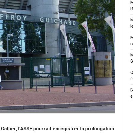
M
R
M
l
M
r
M
G
O
é
B
e
Galtier, l’ASSE pourrait enregistrer la prolongation