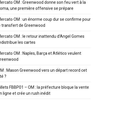
ercato OM : Greenwood donne son feu vert à la
oma, une première offensive se prépare
ercato OM : un énorme coup dur se confirme pour
e transfert de Greenwood
ercato OM : le retour inattendu d’Angel Gomes
edistribue les cartes
ercato OM : Naples, Barça et Atlético veulent
reenwood
M : Mason Greenwood vers un départ record cet
té ?
illets FBBP01 – OM : la préfecture bloque la vente
n ligne et crée un rush inédit