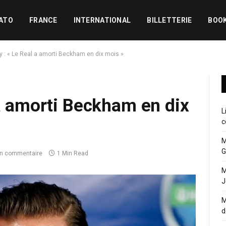
ATO
FRANCE
INTERNATIONAL
BILLETTERIE
BOO
y : « Le Real a amorti Beckham en dix mois »
 a amorti Beckham en dix
L
c
M
G
n commentaire
1 Min Read
M
J
M
d