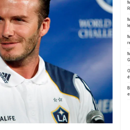
M
R
M
l
M
r
M
G
O
é
B
e