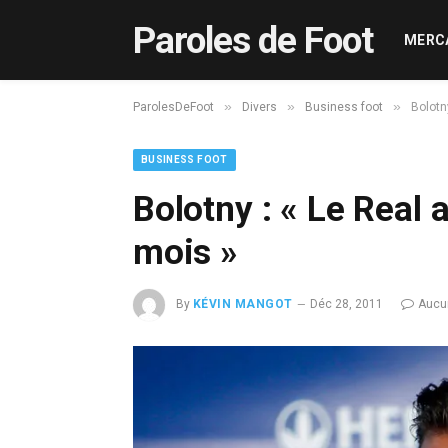
Paroles de Foot
MERC
»
»
»
ParolesDeFoot
Divers
Business foot
Bolotn
BUSINESS FOOT
Bolotny : « Le Real
mois »
By
KÉVIN MANGOT
Déc 28, 2011
Aucu