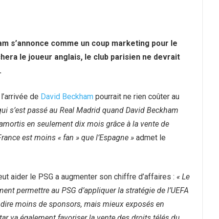
kham s’annonce comme un coup marketing pour le
era le joueur anglais, le club parisien ne devrait
.
 l’arrivée de
David Beckham
pourrait ne rien coûter au
ce qui s’est passé au Real Madrid quand David Beckham
é amortis en seulement dix mois grâce à la vente de
a France est moins « fan » que l’Espagne »
admet le
t aider le PSG a augmenter son chiffre d’affaires :
« Le
ement permettre au PSG d’appliquer la stratégie de l’UEFA
 à dire moins de sponsors, mais mieux exposés en
ar va également favoriser la vente des droits télés du