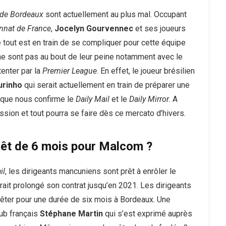
 de Bordeaux
sont actuellement au plus mal. Occupant
nat de France
,
Jocelyn Gourvennec
et ses joueurs
 tout est en train de se compliquer pour cette équipe
s ne sont pas au bout de leur peine notamment avec le
tenter par la
Premier League
. En effet, le joueur brésilien
urinho
qui serait actuellement en train de préparer une
n que nous confirme le
Daily Mail
et le
Daily Mirror
. A
ssion et tout pourra se faire dès ce mercato d’hivers.
prêt de 6 mois pour Malcom ?
il
, les dirigeants mancuniens sont prêt à enrôler le
rait prolongé son contrat jusqu’en 2021. Les dirigeants
prêter pour une durée de six mois à Bordeaux. Une
lub français
Stéphane Martin
qui s’est exprimé auprès