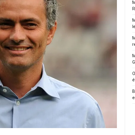
M
R
M
l
M
r
M
G
O
é
B
e