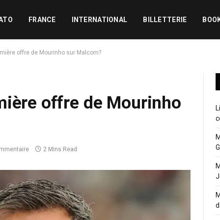
ATO
FRANCE
INTERNATIONAL
BILLETTERIE
BOO
emière offre de Mourinho sur Malcom?
mière offre de Mourinho
L
c
M
G
mmentaire
2 Mins Read
M
J
M
d