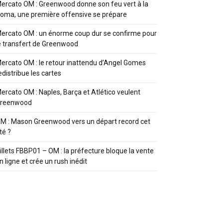
ercato OM : Greenwood donne son feu vert à la
oma, une première offensive se prépare
ercato OM : un énorme coup dur se confirme pour
e transfert de Greenwood
ercato OM : le retour inattendu d’Angel Gomes
edistribue les cartes
ercato OM : Naples, Barça et Atlético veulent
reenwood
M : Mason Greenwood vers un départ record cet
té ?
illets FBBP01 – OM : la préfecture bloque la vente
n ligne et crée un rush inédit