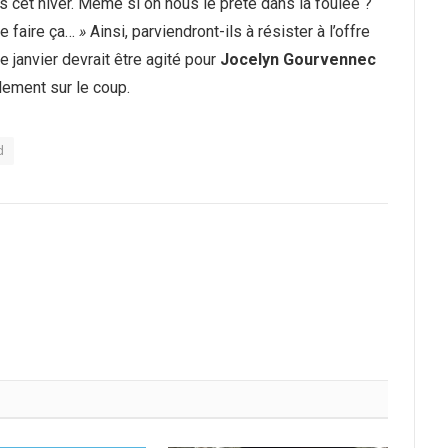
as cet hiver. Même si on nous le prête dans la foulée ?
de faire ça…
»
Ainsi, parviendront-ils à résister à l’offre
e janvier devrait être agité pour
Jocelyn Gourvennec
lement sur le coup.
d