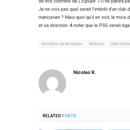
de nos confrère de
L’Equipe :«
Il ne partira p
Je ne vois pas quel serait l’intérêt d’un club 
mancunien ? Mais quoi qu’il en soit, le mois d
et sa direction. A noter que le PSG serait éga
Girondins de Bordeaux
Malcom
Man Unite
Nicolas R.
RELATED
POSTS