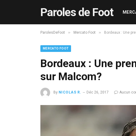
Paroles de Foot
MERC
»
»
ParolesDeFoot
Mercato Foot
Bordeaux : Une pr
MERCATO FOOT
Bordeaux : Une pre
sur Malcom?
By
NICOLAS R.
Déc 26, 2017
Aucun co