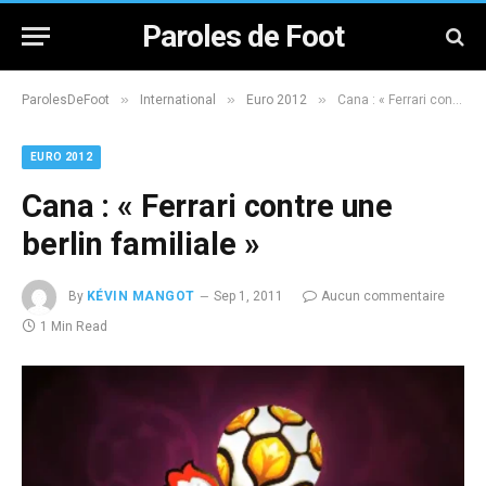
Paroles de Foot
»
»
»
ParolesDeFoot
International
Euro 2012
Cana : « Ferrari contre une berlin familiale »
EURO 2012
Cana : « Ferrari contre une
berlin familiale »
By
KÉVIN MANGOT
Sep 1, 2011
Aucun commentaire
1 Min Read