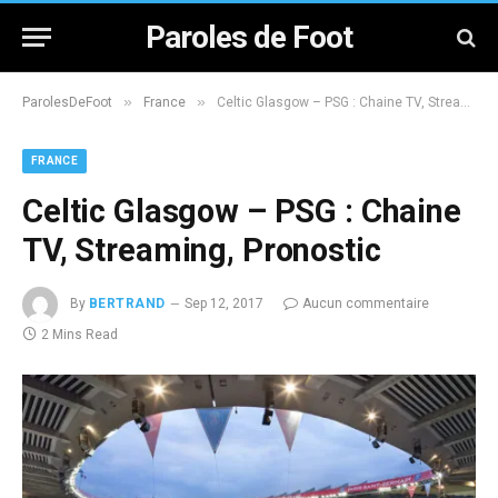
Paroles de Foot
»
»
ParolesDeFoot
France
Celtic Glasgow – PSG : Chaine TV, Streaming, Pronostic
FRANCE
Celtic Glasgow – PSG : Chaine
TV, Streaming, Pronostic
By
BERTRAND
Sep 12, 2017
Aucun commentaire
2 Mins Read