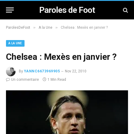
Paroles de Foot
»
»
ParolesDeFoot
A la Une
Chelsea : Mexès en janvier ?
A LA UNE
Chelsea : Mexès en janvier ?
By
YANNC6673969905
Nov 22, 2010
Un commentaire
1 Min Read