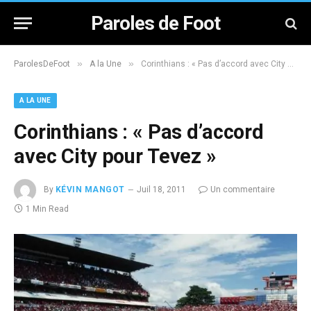
Paroles de Foot
»
»
ParolesDeFoot
A la Une
Corinthians : « Pas d’accord avec City pour Tevez »
A LA UNE
Corinthians : « Pas d’accord
avec City pour Tevez »
By
KÉVIN MANGOT
Juil 18, 2011
Un commentaire
1 Min Read