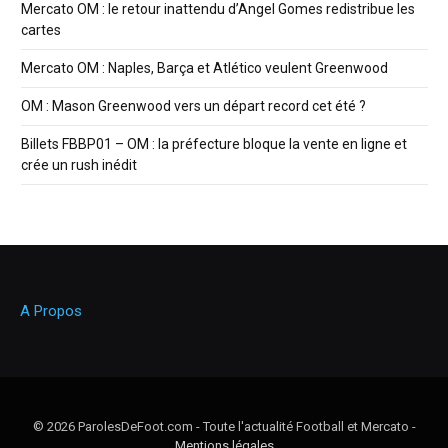
Mercato OM : le retour inattendu d’Angel Gomes redistribue les
cartes
Mercato OM : Naples, Barça et Atlético veulent Greenwood
OM : Mason Greenwood vers un départ record cet été ?
Billets FBBP01 – OM : la préfecture bloque la vente en ligne et
crée un rush inédit
A Propos
© 2026 ParolesDeFoot.com - Toute l'actualité Football et Mercato -
Mentions légales