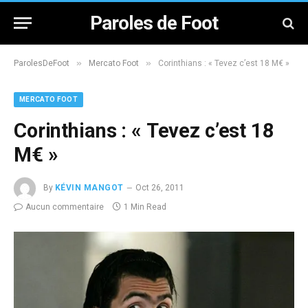
Paroles de Foot
»
»
ParolesDeFoot
Mercato Foot
Corinthians : « Tevez c’est 18 M€ »
MERCATO FOOT
Corinthians : « Tevez c’est 18
M€ »
By
KÉVIN MANGOT
Oct 26, 2011
Aucun commentaire
1 Min Read