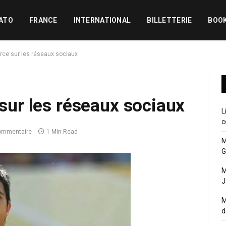
ATO
FRANCE
INTERNATIONAL
BILLETTERIE
BOO
orce sur les réseaux sociaux
 sur les réseaux sociaux
L
c
ommentaire
1 Min Read
M
G
M
J
M
d