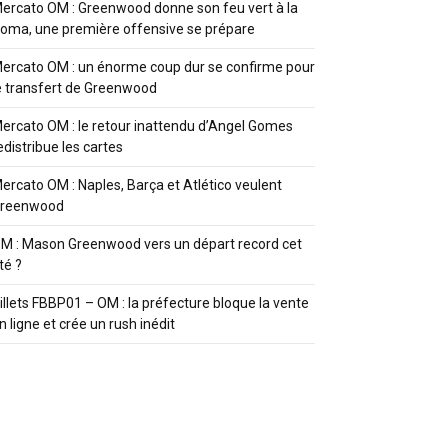
ercato OM : Greenwood donne son feu vert à la
oma, une première offensive se prépare
ercato OM : un énorme coup dur se confirme pour
e transfert de Greenwood
ercato OM : le retour inattendu d’Angel Gomes
edistribue les cartes
ercato OM : Naples, Barça et Atlético veulent
reenwood
M : Mason Greenwood vers un départ record cet
té ?
illets FBBP01 – OM : la préfecture bloque la vente
n ligne et crée un rush inédit