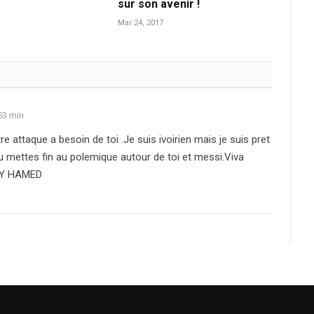
sur son avenir !
Mar 24, 2017
53 min
tre attaque a besoin de toi .Je suis ivoirien mais je suis pret
tu mettes fin au polemique autour de toi et messi.Viva
ABY HAMED