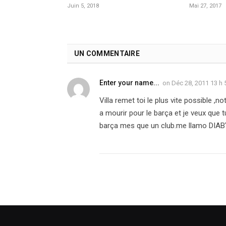
Juin 5, 2018
Mai 27, 2017
UN COMMENTAIRE
Enter your name...
on
Déc 28, 2011 13 h 
Villa remet toi le plus vite possible ,no
a mourir pour le barça et je veux que 
barça mes que un club.me llamo DI