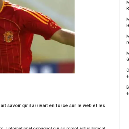
M
R
M
l
M
r
M
G
O
é
B
e
ait savoir qu’il arrivait en force sur le web et les
s, l’international espagnol qui se remet actuellement