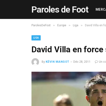
Paroles de Foot
MERC
»
»
»
ParolesDeFoot
Europe
Liga
David Villa en f
LIGA
David Villa en force
By
KÉVIN MANGOT
Déc 28, 2011
Un c