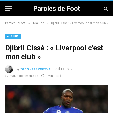
Paroles de Foot
»
»
ParolesDeFoot
A la Une
Djibril Cissé : « Liverpool c’est mon club »
A LA UNE
Djibril Cissé : « Liverpool c’est
mon club »
By
YANNC6673969905
Juil 13, 2010
Aucun commentaire
1 Min Read