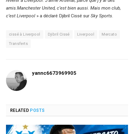
revenir à Liverpool. J’aime Arsenal, parce que j’y ai des
amis.Manchester United, c’est bien aussi. Mais mon club,
c’est Liverpool
» a déclaré Djibril Cissé sur
Sky Sports
.
cissé à Liverpool
Djibril Cissé
Liverpool
Mercato
Transferts
yannc6673969905
RELATED
POSTS