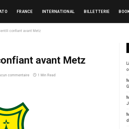
ATO
FRANCE
INTERNATIONAL
BILLETTERIE
BOO
entili confiant avant Metz
confiant avant Metz
L
c
ucun commentaire
1 Min Read
M
G
M
J
M
d