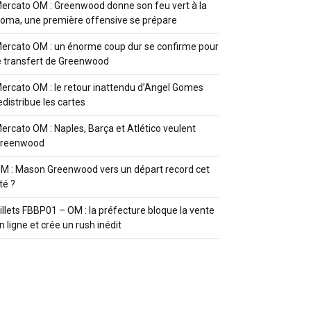
ercato OM : Greenwood donne son feu vert à la
oma, une première offensive se prépare
ercato OM : un énorme coup dur se confirme pour
e transfert de Greenwood
ercato OM : le retour inattendu d’Angel Gomes
edistribue les cartes
ercato OM : Naples, Barça et Atlético veulent
reenwood
M : Mason Greenwood vers un départ record cet
té ?
illets FBBP01 – OM : la préfecture bloque la vente
n ligne et crée un rush inédit