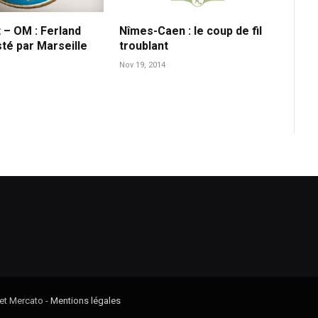
 – OM : Ferland
Nîmes-Caen : le coup de fil
té par Marseille
troublant
Nov 19, 2014
 et Mercato -
Mentions légales