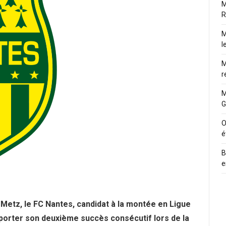
M
R
M
l
M
r
M
G
O
é
B
e
 Metz, le FC Nantes, candidat à la montée en Ligue
porter son deuxième succès consécutif lors de la