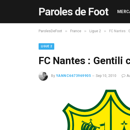
Paroles de Foot
MERC
»
»
»
ParolesDeFoot
France
Ligue 2
FC Nantes : G
LIGUE 2
FC Nantes : Gentili 
By
YANNC6673969905
Sep 10, 2010
A