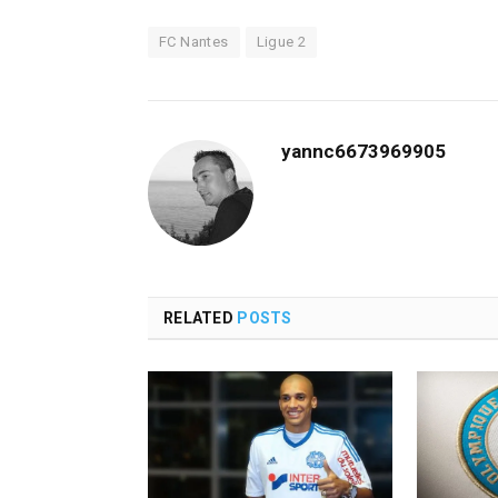
FC Nantes
Ligue 2
yannc6673969905
RELATED
POSTS