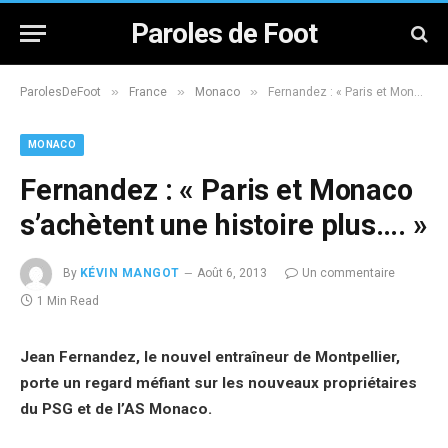
Paroles de Foot
»
»
»
ParolesDeFoot
France
Monaco
Fernandez : « Paris et Monaco s’achètent une histoire plus…. »
MONACO
Fernandez : « Paris et Monaco
s’achètent une histoire plus…. »
By
KÉVIN MANGOT
Août 6, 2013
Un commentaire
1 Min Read
Jean Fernandez, le nouvel entraîneur de Montpellier,
porte un regard méfiant sur les nouveaux propriétaires
du PSG et de l’AS Monaco.