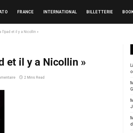
ATO
FRANCE
INTERNATIONAL
BILLETTERIE
BOO
a l’Ipad et il y a Nicollin »
d et il y a Nicollin »
L
c
mentaire
2 Mins Read
M
G
M
J
M
d