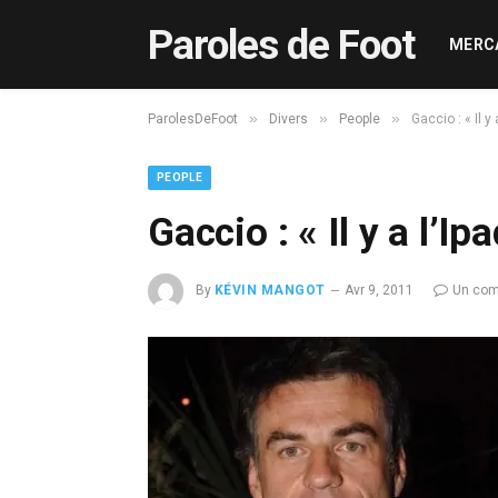
Paroles de Foot
MERC
»
»
»
ParolesDeFoot
Divers
People
Gaccio : « Il y 
PEOPLE
Gaccio : « Il y a l’Ipa
By
KÉVIN MANGOT
Avr 9, 2011
Un com