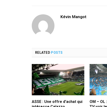
Kévin Mangot
RELATED
POSTS
ASSE : Une offre d’achat qui
OM – OL :
intéresse Caïazzo
TV voir l