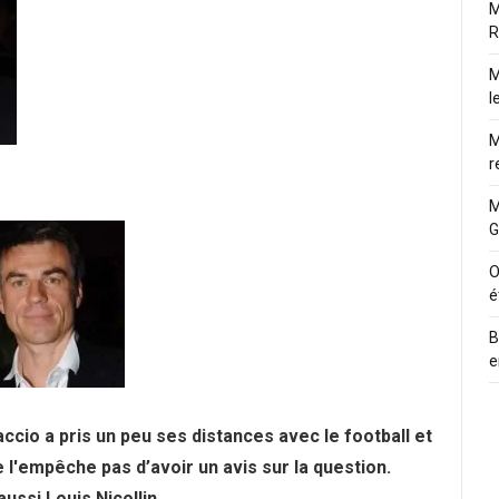
M
R
M
l
M
r
M
G
O
é
B
e
ccio a pris un peu ses distances avec le football et
 l'empêche pas d’avoir un avis sur la question.
ussi Louis Nicollin.