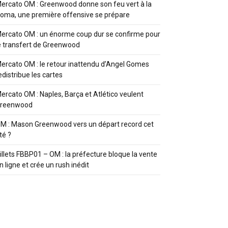
ercato OM : Greenwood donne son feu vert à la
oma, une première offensive se prépare
ercato OM : un énorme coup dur se confirme pour
e transfert de Greenwood
ercato OM : le retour inattendu d’Angel Gomes
edistribue les cartes
ercato OM : Naples, Barça et Atlético veulent
reenwood
M : Mason Greenwood vers un départ record cet
té ?
illets FBBP01 – OM : la préfecture bloque la vente
n ligne et crée un rush inédit