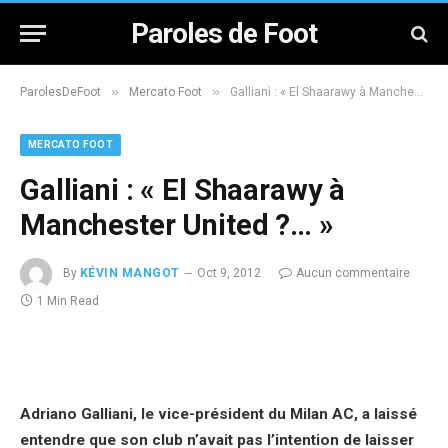
Paroles de Foot
»
»
ParolesDeFoot
Mercato Foot
Galliani : « El Shaarawy à Manchester United ?… »
MERCATO FOOT
Galliani : « El Shaarawy à
Manchester United ?… »
By
KÉVIN MANGOT
Oct 9, 2012
Aucun commentaire
1 Min Read
Adriano Galliani, le vice-président du Milan AC, a laissé
entendre que son club n’avait pas l’intention de laisser