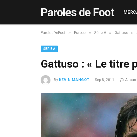
Paroles de Foot
MERC
»
»
»
ParolesDeFoot
Europe
Série A
Gattuso : « Le
SÉRIE A
Gattuso : « Le titre 
By
KÉVIN MANGOT
Sep 8, 2011
Aucun