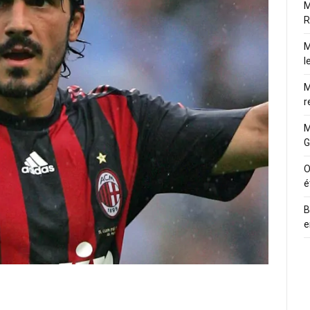
M
R
M
l
M
r
M
G
O
é
B
e