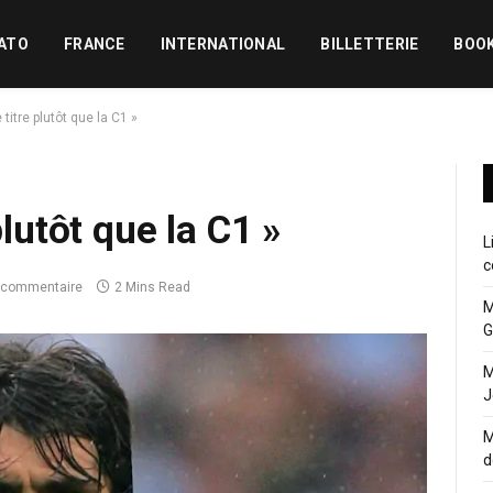
ATO
FRANCE
INTERNATIONAL
BILLETTERIE
BOO
 titre plutôt que la C1 »
plutôt que la C1 »
L
c
 commentaire
2 Mins Read
M
G
M
J
M
d