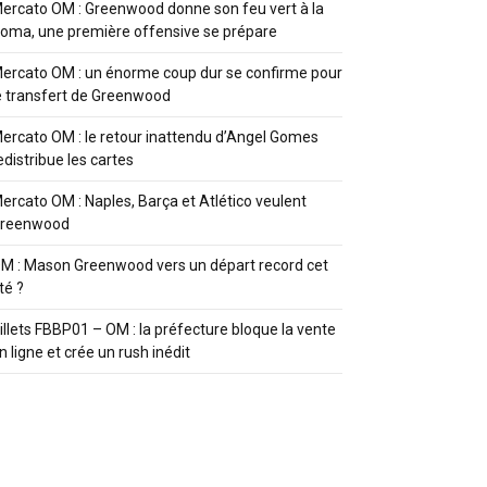
ercato OM : Greenwood donne son feu vert à la
oma, une première offensive se prépare
ercato OM : un énorme coup dur se confirme pour
e transfert de Greenwood
ercato OM : le retour inattendu d’Angel Gomes
edistribue les cartes
ercato OM : Naples, Barça et Atlético veulent
reenwood
M : Mason Greenwood vers un départ record cet
té ?
illets FBBP01 – OM : la préfecture bloque la vente
n ligne et crée un rush inédit