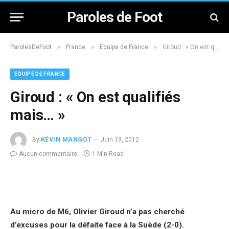
Paroles de Foot
»
»
»
ParolesDeFoot
France
Equipe de France
Giroud : « On est qualifiés mais… »
EQUIPE DE FRANCE
Giroud : « On est qualifiés
mais… »
By
KÉVIN MANGOT
Juin 19, 2012
Aucun commentaire
1 Min Read
Au micro de M6, Olivier Giroud n’a pas cherché
d’excuses pour la défaite face à la Suède (2-0).