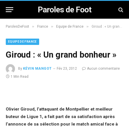
Paroles de Foot
»
»
»
ParolesDeFoot
France
Equipe de France
Giroud : « Un grand bonheur »
EQUIPE DE FRANCE
Giroud : « Un grand bonheur »
By
KÉVIN MANGOT
Fév 23, 2012
Aucun commentaire
1 Min Read
Olivier Giroud, l’attaquant de Montpellier et meilleur
buteur de Ligue 1, a fait part de sa satisfaction après
l’annonce de sa sélection pour le match amical face à