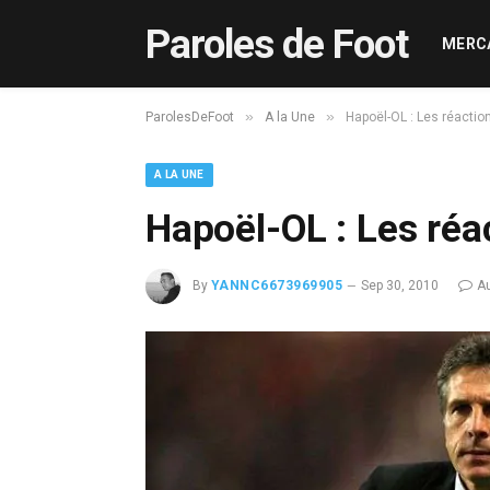
Paroles de Foot
MERC
»
»
ParolesDeFoot
A la Une
Hapoël-OL : Les réactio
A LA UNE
Hapoël-OL : Les réa
By
YANNC6673969905
Sep 30, 2010
A