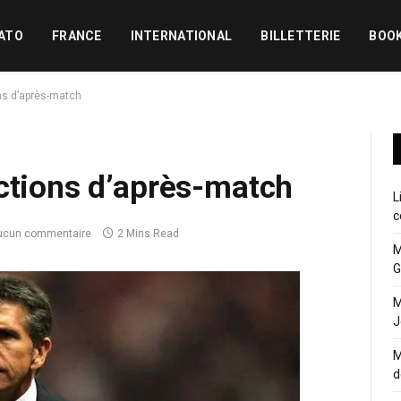
ATO
FRANCE
INTERNATIONAL
BILLETTERIE
BOO
ns d’après-match
ctions d’après-match
L
c
ucun commentaire
2 Mins Read
M
G
M
J
M
d