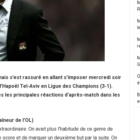
M
R
M
l
M
r
M
G
O
ais s’est rassuré en allant s’imposer mercredi soir
é
 l’Hapoël Tel-Aviv en Ligue des Champions (3-1).
s les principales réactions d’après-match dans les
B
e
aîneur de l’OL)
xtraordinaire. On avait plus l’habitude de ce genre de
le score et de marquer un deuxième but par la suite. On