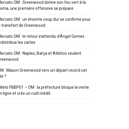
ercato OM : Greenwood donne son feu vert à la
oma, une première offensive se prépare
ercato OM : un énorme coup dur se confirme pour
e transfert de Greenwood
ercato OM : le retour inattendu d’Angel Gomes
edistribue les cartes
ercato OM : Naples, Barça et Atlético veulent
reenwood
M : Mason Greenwood vers un départ record cet
té ?
illets FBBP01 – OM : la préfecture bloque la vente
n ligne et crée un rush inédit