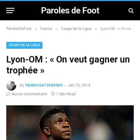
Paroles de Foot
»
»
»
ParolesDeFoot
France
Coupe de la Ligue
Lyon-OM : « On veut gagner un trophée »
COUPE DE LA LIGUE
Lyon-OM : « On veut gagner un
trophée »
By
YANNC6673969905
Jan 15, 2014
Aucun commentaire
1 Min Read