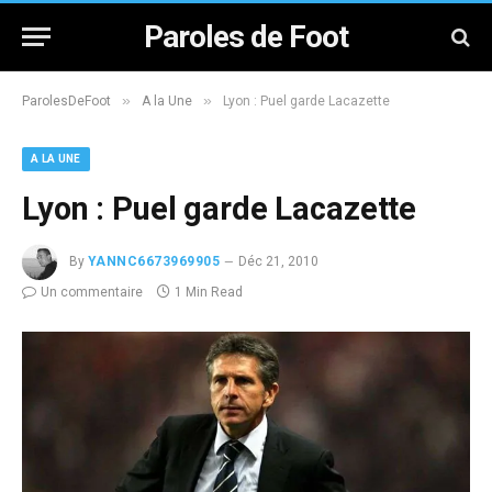
Paroles de Foot
»
»
ParolesDeFoot
A la Une
Lyon : Puel garde Lacazette
A LA UNE
Lyon : Puel garde Lacazette
By
YANNC6673969905
Déc 21, 2010
Un commentaire
1 Min Read