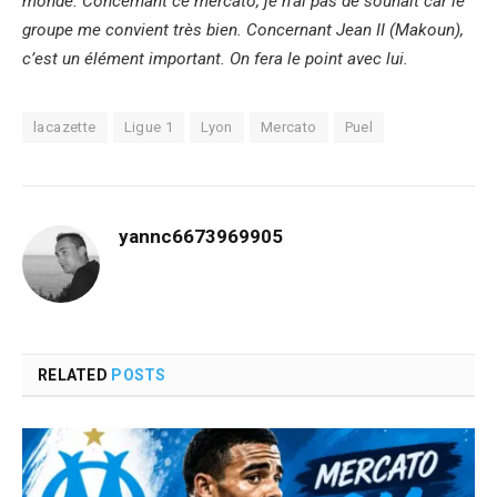
monde. Concernant ce mercato, je n’ai pas de souhait car le
groupe me convient très bien. Concernant Jean II (Makoun),
c’est un élément important. On fera le point avec lui.
lacazette
Ligue 1
Lyon
Mercato
Puel
yannc6673969905
RELATED
POSTS