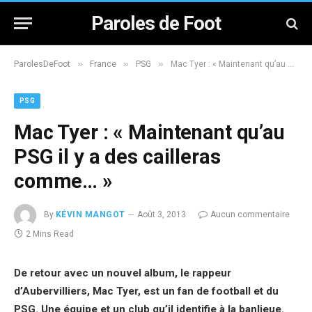
Paroles de Foot
»
»
»
ParolesDeFoot
France
PSG
Mac Tyer : « Maintenant qu’au PSG il y a des cailleras comme… »
PSG
Mac Tyer : « Maintenant qu’au
PSG il y a des cailleras
comme… »
By
KÉVIN MANGOT
Août 3, 2013
Aucun commentaire
2 Mins Read
De retour avec un nouvel album, le rappeur
d’Aubervilliers, Mac Tyer, est un fan de football et du
PSG. Une équipe et un club qu’il identifie à la banlieue.