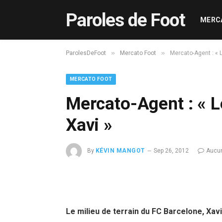
Paroles de Foot
MERC
»
»
ParolesDeFoot
Mercato Foot
Mercato-Agent : « 
MERCATO FOOT
Mercato-Agent : « L
Xavi »
By
KÉVIN MANGOT
Sep 26, 2012
Aucu
Le milieu de terrain du FC Barcelone, Xav