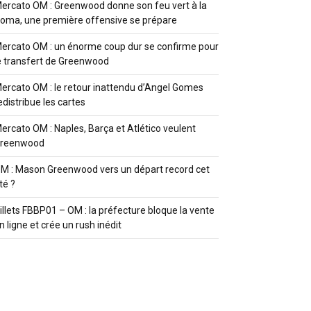
ercato OM : Greenwood donne son feu vert à la
oma, une première offensive se prépare
ercato OM : un énorme coup dur se confirme pour
e transfert de Greenwood
ercato OM : le retour inattendu d’Angel Gomes
edistribue les cartes
ercato OM : Naples, Barça et Atlético veulent
reenwood
M : Mason Greenwood vers un départ record cet
té ?
illets FBBP01 – OM : la préfecture bloque la vente
n ligne et crée un rush inédit