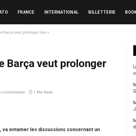
ATO
FRANCE
INTERNATIONAL
BILLETTERIE
BOO
Le Barça veut prolonger Xavi »
e Barça veut prolonger
L
c
M
G
n commentaire
1 Min Read
M
J
M
d
i, va entamer les discussions concernant un