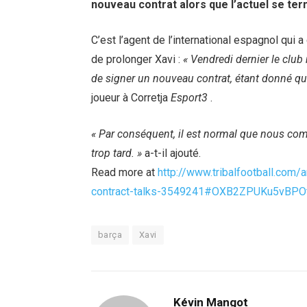
nouveau contrat alors que l’actuel se ter
C’est l’agent de l’international espagnol qui a
de prolonger Xavi :
« Vendredi dernier le club
de signer un nouveau contrat, étant donné que
joueur à Corretja
Esport3
.
« Par conséquent, il est normal que nous comm
trop tard. »
a-t-il ajouté.
Read more at
http://www.tribalfootball.com
contract-talks-3549241#OXB2ZPUKu5vBPO
barça
Xavi
Kévin Mangot