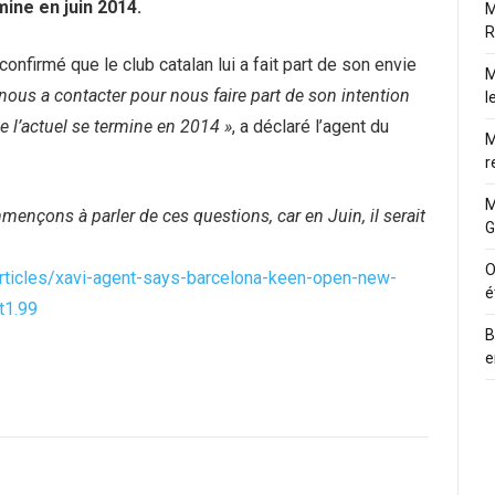
mine en juin 2014.
M
R
 confirmé que le club catalan lui a fait part de son envie
M
 nous a contacter pour nous faire part de son intention
l
 l’actuel se termine en 2014 »
, a déclaré l’agent du
M
r
M
ençons à parler de ces questions, car en Juin, il serait
G
O
/articles/xavi-agent-says-barcelona-keen-open-new-
é
t1.99
B
e