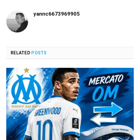
yannc6673969905
RELATED
POSTS