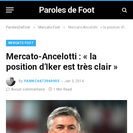
Paroles de Foot
»
»
ParolesDeFoot
Mercato Foot
Mercato-Ancelotti : « la position d’Iker est très clair »
MERCATO FOOT
Mercato-Ancelotti : « la
position d’Iker est très clair »
By
YANNC6673969905
Jan 3, 2014
Aucun commentaire
1 Min Read