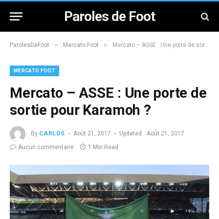
Paroles de Foot
»
»
ParolesDeFoot
Mercato Foot
Mercato – ASSE : Une porte de sortie pour Karamoh ?
MERCATO FOOT
Mercato – ASSE : Une porte de
sortie pour Karamoh ?
By
CARLOS
Août 21, 2017
Updated:
Août 21, 2017
Aucun commentaire
1 Min Read