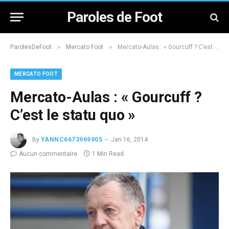
Paroles de Foot
»
»
ParolesDeFoot
Mercato Foot
Mercato-Aulas : « Gourcuff ? C’est le statu quo »
MERCATO FOOT
Mercato-Aulas : « Gourcuff ?
C’est le statu quo »
By
YANNC6673969905
Jan 16, 2014
Aucun commentaire
1 Min Read