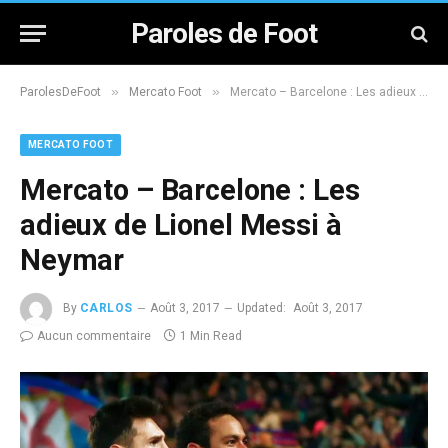
Paroles de Foot
»
»
ParolesDeFoot
Mercato Foot
Mercato – Barcelone : Les adieux de Lionel Messi à Neymar
MERCATO FOOT
Mercato – Barcelone : Les
adieux de Lionel Messi à
Neymar
By
CARLOS
Août 3, 2017
Updated:
Août 3, 2017
Aucun commentaire
1 Min Read