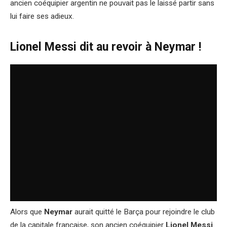
ancien coéquipier argentin ne pouvait pas le laissé partir sans
lui faire ses adieux.
Lionel Messi dit au revoir à Neymar !
Alors que
Neymar
aurait quitté le Barça pour rejoindre le club
de la capitale française, son ancien coéquipier
Lionel Messi