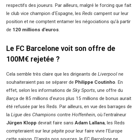
respectifs des joueurs. Par ailleurs, malgré le forcing que fait
le club vice champion d’Espagne, les
Reds
campent sur leur
position et ne comptent entamer les négociations qu’à partir
de
120 millions d’euros
.
Le FC Barcelone voit son offre de
100M€ rejetée ?
Cela semble très claire que les dirigeants de
Liverpool
ne
souhaiteraient pas se séparer de
Philippe Coutinho
. En
effet, selon les informations de
Sky Sports
, une offre du
Barça
de 85 millions d’euros plus 15 millions de bonus aurait
été refusée par les Reds. Par ailleurs, en vue des barrages de
la
Ligue des Champions
contre
Hoffenhein
, où l’entraîneur
Jürgen Klopp
devrait faire sans
Adam Lallana
, les Reds
compteraient sur leur pépite pour leur faire vivre l’Europe
cette saison. D’après nos sources, le
FC Barcelone
ne