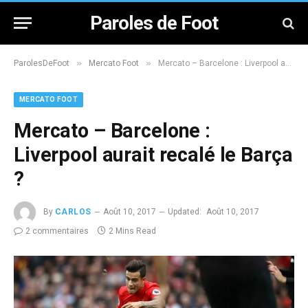
Paroles de Foot
»
»
ParolesDeFoot
Mercato Foot
Mercato – Barcelone : Liverpool aurait recalé le Barça ?
MERCATO FOOT
Mercato – Barcelone :
Liverpool aurait recalé le Barça
?
By
CARLOS
Août 10, 2017
Updated:
Août 10, 2017
2 commentaires
2 Mins Read