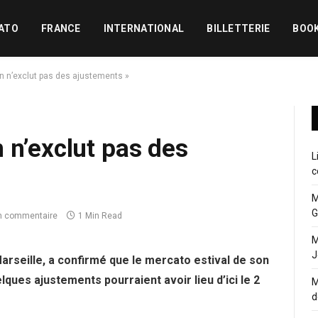
ATO
FRANCE
INTERNATIONAL
BILLETTERIE
BOO
n n’exclut pas des ajustements »
 n’exclut pas des
L
c
M
G
n commentaire
1 Min Read
M
J
Marseille, a confirmé que le mercato estival de son
ques ajustements pourraient avoir lieu d’ici le 2
M
d