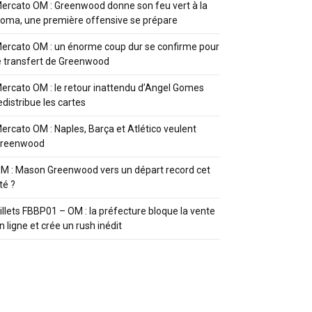
ercato OM : Greenwood donne son feu vert à la
oma, une première offensive se prépare
ercato OM : un énorme coup dur se confirme pour
e transfert de Greenwood
ercato OM : le retour inattendu d’Angel Gomes
edistribue les cartes
ercato OM : Naples, Barça et Atlético veulent
reenwood
M : Mason Greenwood vers un départ record cet
té ?
illets FBBP01 – OM : la préfecture bloque la vente
n ligne et crée un rush inédit