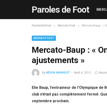
Paroles de Foot
MERC
»
»
ParolesDeFoot
Mercato Foot
Mercato-Baup : « O
MERCATO FOOT
Mercato-Baup : « On
ajustements »
By
KÉVIN MANGOT
Août 6, 2013
Aucu
Elie Baup, l’entraineur de l’Olympique de 
club n’était pas complètement fermé. Quel
septembre prochain.