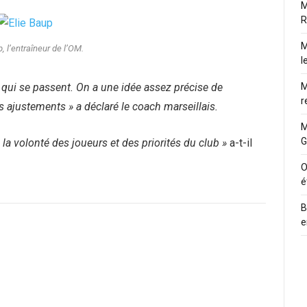
M
R
M
, l’entraîneur de l’OM.
l
M
 qui se passent. On a une idée assez précise de
r
es ajustements » a déclaré le coach marseillais.
M
G
 la volonté des joueurs et des priorités du club »
a-t-il
O
é
B
e