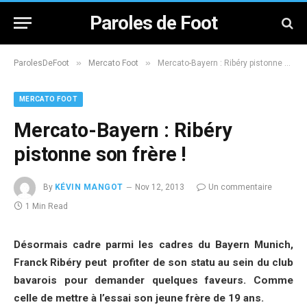
Paroles de Foot
»
»
ParolesDeFoot
Mercato Foot
Mercato-Bayern : Ribéry pistonne son frère !
MERCATO FOOT
Mercato-Bayern : Ribéry
pistonne son frère !
By
KÉVIN MANGOT
Nov 12, 2013
Un commentaire
1 Min Read
Désormais cadre parmi les cadres du Bayern Munich,
Franck Ribéry peut profiter de son statu au sein du club
bavarois pour demander quelques faveurs. Comme
celle de mettre à l’essai son jeune frère de 19 ans.