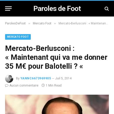
Paroles de Foot
»
»
ParolesDeFoot
Mercato Foot
Mercato-Berlusconi : « Maintenant qui va me donner 35 M€ pour Balotelli ? «
MERCATO FOOT
Mercato-Berlusconi :
« Maintenant qui va me donner
35 M€ pour Balotelli ? «
By
YANNC6673969905
Juil 5, 2014
Aucun commentaire
1 Min Read