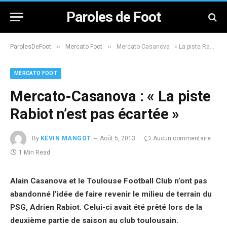
Paroles de Foot
»
»
ParolesDeFoot
Mercato Foot
Mercato-Casanova : « La piste Rabiot n’est pas écartée »
MERCATO FOOT
Mercato-Casanova : « La piste
Rabiot n’est pas écartée »
By
KÉVIN MANGOT
Août 5, 2013
Aucun commentaire
1 Min Read
Alain Casanova et le Toulouse Football Club n’ont pas
abandonné l’idée de faire revenir le milieu de terrain du
PSG, Adrien Rabiot. Celui-ci avait été prêté lors de la
deuxième partie de saison au club toulousain.