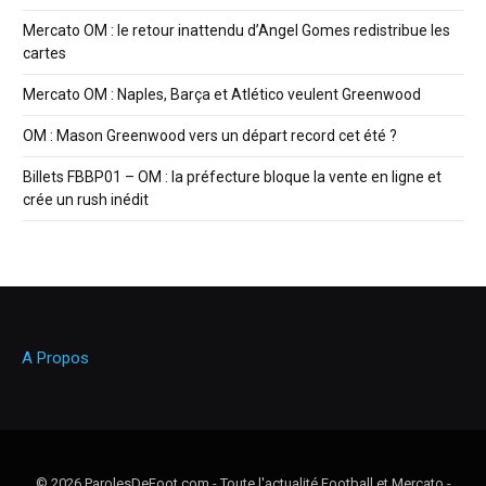
Mercato OM : le retour inattendu d’Angel Gomes redistribue les
cartes
Mercato OM : Naples, Barça et Atlético veulent Greenwood
OM : Mason Greenwood vers un départ record cet été ?
Billets FBBP01 – OM : la préfecture bloque la vente en ligne et
crée un rush inédit
A Propos
© 2026 ParolesDeFoot.com - Toute l'actualité Football et Mercato -