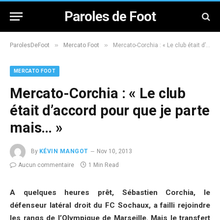
Paroles de Foot
»
»
ParolesDeFoot
Mercato Foot
Mercato-Corchia : « Le club était d’accord pour que je parte mais… »
MERCATO FOOT
Mercato-Corchia : « Le club
était d’accord pour que je parte
mais… »
By
KÉVIN MANGOT
Nov 10, 2013
Aucun commentaire
1 Min Read
A quelques heures prêt, Sébastien Corchia, le
défenseur latéral droit du FC Sochaux, a failli rejoindre
les rangs de l’Olympique de Marseille. Mais le transfert