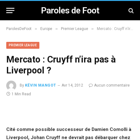
Paroles de Foot
»
»
»
ParolesDeFoot
Europe
Premier League
Mercato : Cruyff n’ira pas à Liverpool ?
PREMIER LEAGUE
Mercato : Cruyff n’ira pas à
Liverpool ?
By
KÉVIN MANGOT
Avr 14, 2012
Aucun commentaire
1 Min Read
Cité comme possible successeur de Damien Comolli à
Liverpool, Johan Cruyff ne devrait pas débarquer chez