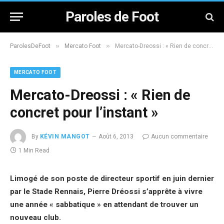
Paroles de Foot
»
»
ParolesDeFoot
Mercato Foot
Mercato-Dreossi : « Rien de concret pour l’instant »
MERCATO FOOT
Mercato-Dreossi : « Rien de
concret pour l’instant »
By
KÉVIN MANGOT
Août 6, 2013
Aucun commentaire
1 Min Read
Limogé de son poste de directeur sportif en juin dernier
par le Stade Rennais, Pierre Dréossi s’apprête à vivre
une année « sabbatique » en attendant de trouver un
nouveau club.