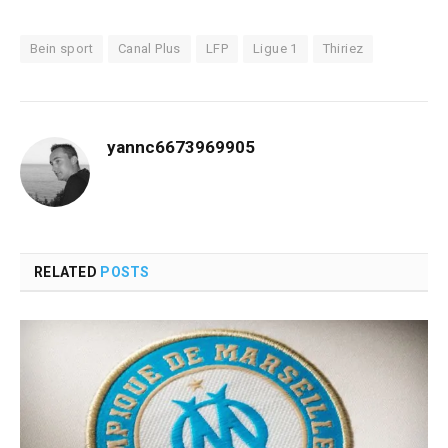
Bein sport
Canal Plus
LFP
Ligue 1
Thiriez
yannc6673969905
RELATED
POSTS