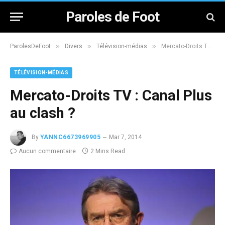
Paroles de Foot
»
»
»
ParolesDeFoot
Divers
Télévision-médias
Mercato-Droits TV : Canal Plus au clash ?
TÉLÉVISION-MÉDIAS
Mercato-Droits TV : Canal Plus
au clash ?
By
YANNC6673969905
Mar 7, 2014
Aucun commentaire
2 Mins Read